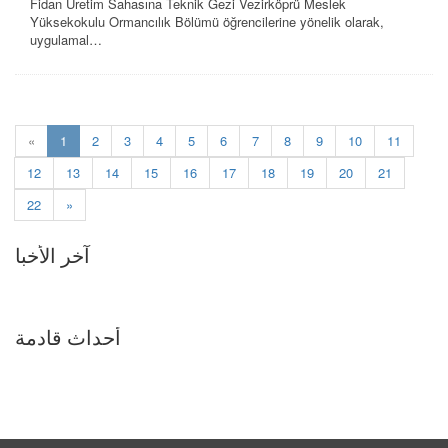
Fidan Üretim Sahasına Teknik Gezi Vezirköprü Meslek
Yüksekokulu Ormancılık Bölümü öğrencilerine yönelik olarak,
uygulamal…
(current)
«
1
2
3
4
5
6
7
8
9
10
11
12
13
14
15
16
17
18
19
20
21
22
»
آخر الأخبا
أحداث قادمة