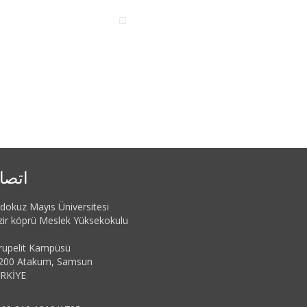
اتصا
dokuz Mayıs Üniversitesi
zir köprü Meslek Yüksekokulu
rupelit Kampüsü
200 Atakum, Samsun
RKİYE