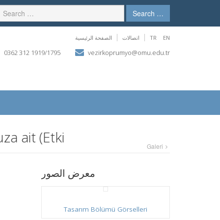
Search …
الصفحة الرئيسية
اتصالات
TR
EN
0362 312 1919/1795
vezirkoprumyo@omu.edu.tr
it (Etkinlik-Eğitim Alanları-Kütüph
Galeri
معرض الصور
Tasarım Bölümü Görselleri