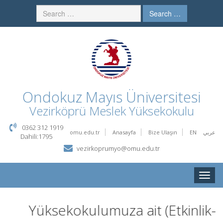
Search …
Ondokuz Mayıs Üniversitesi
Vezirköprü Meslek Yüksekokulu
0362 312 1919
omu.edu.tr
Anasayfa
Bize Ulaşın
EN
عربي
Dahili:1795
vezirkoprumyo@omu.edu.tr
Toggle
naviga
Yüksekokulumuza ait (Etkinlik-E