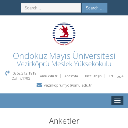
Search …
Ondokuz Mayıs Üniversitesi
Vezirköprü Meslek Yüksekokulu
0362 312 1919
omu.edu.tr
Anasayfa
Bize Ulaşın
EN
عربي
Dahili:1795
vezirkoprumyo@omu.edu.tr
Toggle
naviga
Anketler