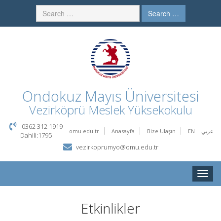
Search …
Ondokuz Mayıs Üniversitesi
Vezirköprü Meslek Yüksekokulu
0362 312 1919
omu.edu.tr
Anasayfa
Bize Ulaşın
EN
عربي
Dahili:1795
vezirkoprumyo@omu.edu.tr
Toggle
naviga
Etkinlikler