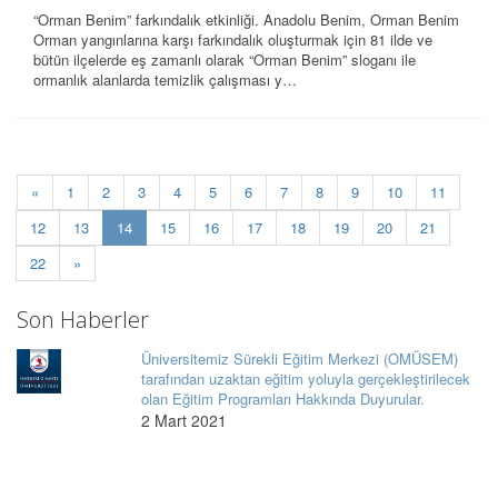
“Orman Benim” farkındalık etkinliği. Anadolu Benim, Orman Benim
Orman yangınlarına karşı farkındalık oluşturmak için 81 ilde ve
bütün ilçelerde eş zamanlı olarak “Orman Benim” sloganı ile
ormanlık alanlarda temizlik çalışması y…
«
1
2
3
4
5
6
7
8
9
10
11
(current)
12
13
14
15
16
17
18
19
20
21
22
»
Son Haberler
Üniversitemiz Sürekli Eğitim Merkezi (OMÜSEM)
tarafından uzaktan eğitim yoluyla gerçekleştirilecek
olan Eğitim Programları Hakkında Duyurular.
2 Mart 2021