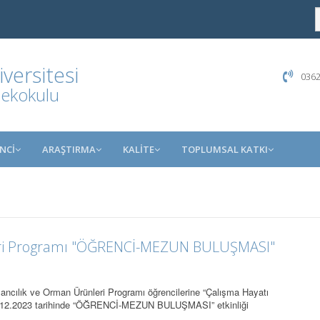
ersitesi
0362
sekokulu
NCİ
ARAŞTIRMA
KALİTE
TOPLUMSAL KATKI
eri Programı "ÖĞRENCİ-MEZUN BULUŞMASI"
ık ve Orman Ürünleri Programı öğrencilerine “Çalışma Hayatı
20.12.2023 tarihinde “ÖĞRENCİ-MEZUN BULUŞMASI” etkinliği