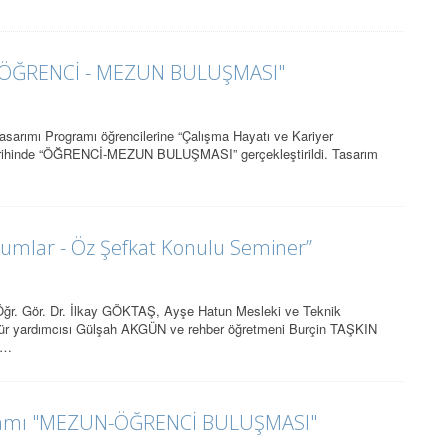
 "ÖĞRENCİ - MEZUN BULUŞMASI"
rımı Programı öğrencilerine “Çalışma Hayatı ve Kariyer
tarihinde “ÖĞRENCİ-MEZUN BULUŞMASI” gerçekleştirildi. Tasarım
plumlar - Öz Şefkat Konulu Seminer’’
ğr. Gör. Dr. İlkay GÖKTAŞ, Ayşe Hatun Mesleki ve Teknik
ür yardımcısı Gülşah AKGÜN ve rehber öğretmeni Burçin TAŞKIN
ı …
ogramı "MEZUN-ÖĞRENCİ BULUŞMASI"