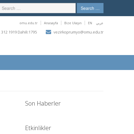
Search …
omu.edu.tr
Anasayfa
Bize Ulaşın
EN
عربي
 312 1919 Dahili:1795
vezirkoprumyo@omu.edu.tr
Son Haberler
Etkinlikler