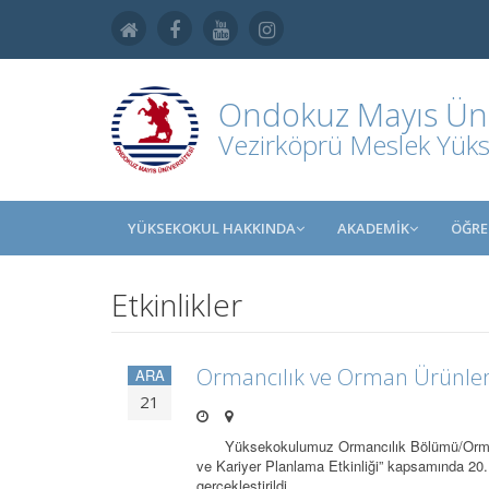
Ondokuz Mayıs Üniv
Vezirköprü Meslek Yük
YÜKSEKOKUL HAKKINDA
AKADEMİK
ÖĞRE
Etkinlikler
Ormancılık ve Orman Ürünl
ARA
21
Yüksekokulumuz Ormancılık Bölümü/Ormancıl
ve Kariyer Planlama Etkinliği” kapsamında 
gerçekleştirildi. …