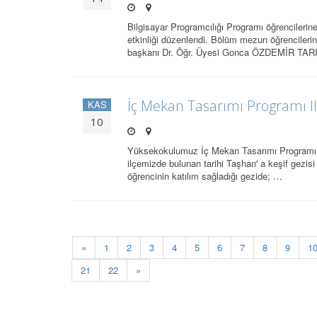
Bilgisayar Programcılığı Programı öğrencil
etkinliği düzenlendi. Bölüm mezun öğrencileri
başkanı Dr. Öğr. Üyesi Gonca ÖZDEMİR TAR
İç Mekan Tasarımı Programı II. 
KAS
10
Yüksekokulumuz İç Mekan Tasarımı Programı II
ilçemizde bulunan tarihi Taşhan' a keşif gezi
öğrencinin katılım sağladığı gezide; …
«
1
2
3
4
5
6
7
8
9
1
21
22
»