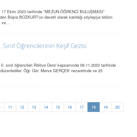
erine 17 Ekim 2023 tarihinde "MEZUN-ÖĞRENCİ BULUŞMASI"
nden Büşra BOZKURT'un davetli olarak katıldığı söyleşiye bölüm
I ve…
Sınıf Öğrencilerinin Keşif Gezisi
. sınıf öğrencileri Rölöve Dersi kapsamında 09.11.2023 tarihinde
si düzenlediler. Öğr. Gör. Merve GERÇEK nezaretinde ve 25
(current)
0
11
12
13
14
15
16
17
18
19
20