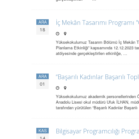
İç Mekân Tasarımı Programı
ARA
18
Yüksekokulumuz Tasarım Bölümü İç Mekân Tasa
Planlama Etkinliği” kapsamında 12.12.2023 
atölyesinde gerçekleştirilen etkinliğe, …
“Başarılı Kadınlar Başarılı To
ARA
01
Yüksekokulumuz akademik personellerinden Ö
Anadolu Lisesi okul müdürü Ufuk İLHAN, müd
tarafından yürütülen “Başarılı Kadınlar Başarıl
Bilgisayar Programcılığı Pr
KAS
14