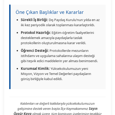
Öne Çıkan Başlıklar ve Kararlar
Sürekli İş Birliği:
Dış Paydaş Kurulu’nun yılda en az
iki kez periyodik olarak toplanması kararlaştırıldı.
Protokol Hazırlığı:
Eğitim-öğretim faaliyetlerini
desteklemek amacıyla paydaşlarla taslak
protokollerin oluşturulmasına karar verildi.
Öğrenci Desteği:
Protokollerde mezunların
istihdamı ve uygulama sahalarına ulaşım desteği
gibi teşvik edici maddelerin yer alması benimsendi.
Kurumsal Kimlik:
Yüksekokulumuzun yeni
Misyon, Vizyon ve Temel Değerleri paydaşların
görüş birliğiyle kabul edildi.
Katılımları ve değerli katkılarıyla yüksekokulumuzun
gelişimine destek veren başta İlçe Kaymakamımız
Sayın
Özgür Kaya
olmak üzere, tüm komisyon üyelerimize teşekkür