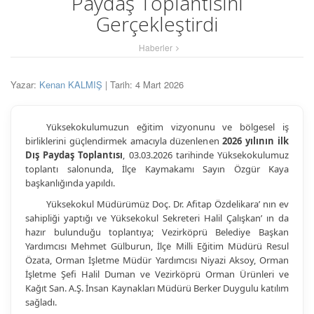
Paydaş Toplantısını
Gerçekleştirdi
Haberler
Yazar:
Kenan KALMIŞ
| Tarih: 4 Mart 2026
Yüksekokulumuzun eğitim vizyonunu ve bölgesel iş
birliklerini güçlendirmek amacıyla düzenlenen
2026 yılının ilk
Dış Paydaş Toplantısı
, 03.03.2026 tarihinde Yüksekokulumuz
toplantı salonunda, İlçe Kaymakamı Sayın Özgür Kaya
başkanlığında yapıldı.
Yüksekokul Müdürümüz Doç. Dr. Afitap Özdelikara’ nın ev
sahipliği yaptığı ve Yüksekokul Sekreteri Halil Çalışkan’ ın da
hazır bulunduğu toplantıya; Vezirköprü Belediye Başkan
Yardımcısı Mehmet Gülburun, İlçe Milli Eğitim Müdürü Resul
Özata, Orman İşletme Müdür Yardımcısı Niyazi Aksoy, Orman
İşletme Şefi Halil Duman ve Vezirköprü Orman Ürünleri ve
Kağıt San. A.Ş. İnsan Kaynakları Müdürü Berker Duygulu katılım
sağladı.