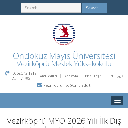
Search …
Ondokuz Mayıs Üniversitesi
Vezirköprü Meslek Yüksekokulu
0362 312 1919
omu.edu.tr
Anasayfa
Bize Ulaşın
EN
عربي
Dahili:1795
vezirkoprumyo@omu.edu.tr
Toggle
naviga
Vezirköprü MYO 2026 Yılı İlk Dış