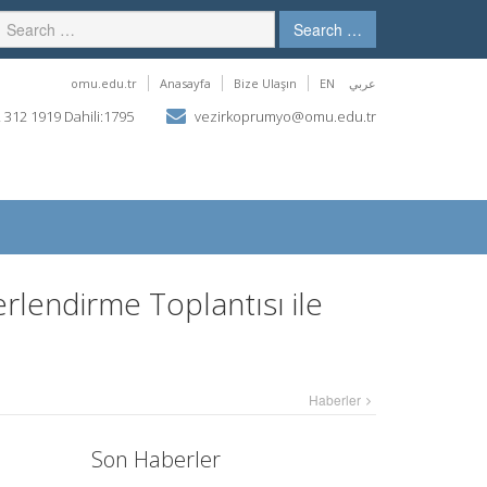
Search …
omu.edu.tr
Anasayfa
Bize Ulaşın
EN
عربي
 312 1919 Dahili:1795
vezirkoprumyo@omu.edu.tr
lendirme Toplantısı ile
Haberler
Son Haberler