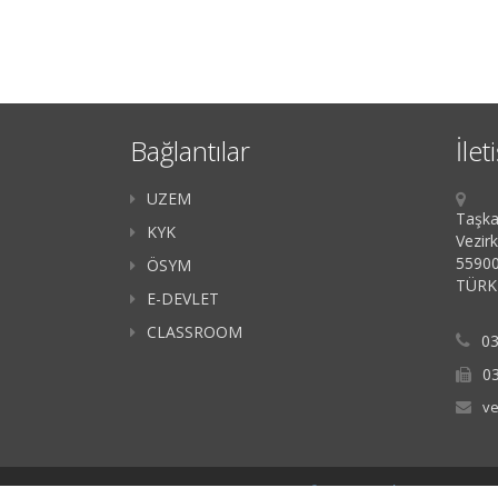
Bağlantılar
İlet
UZEM
Taşka
KYK
Vezir
55900
ÖSYM
TÜRK
E-DEVLET
CLASSROOM
03
0
ve
Copyright @ 2023 |
Ondokuz Mayıs Üniversitesi
-
BİDB
| Powered by
G