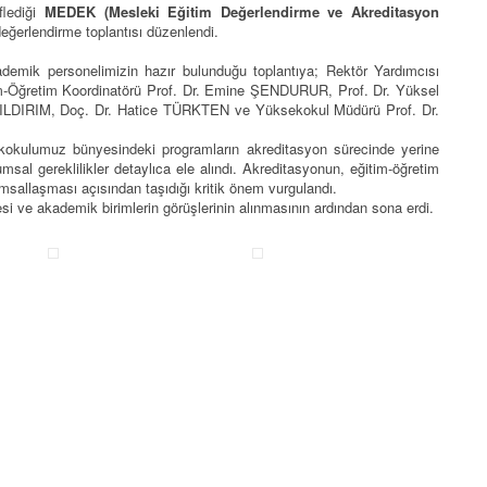
flediği
MEDEK (Mesleki Eğitim Değerlendirme ve Akreditasyon
ğerlendirme toplantısı düzenlendi.
emik personelimizin hazır bulunduğu toplantıya; Rektör Yardımcısı
-Öğretim Koordinatörü Prof. Dr. Emine ŞENDURUR, Prof. Dr. Yüksel
YILDIRIM, Doç. Dr. Hatice TÜRKTEN ve Yüksekokul Müdürü Prof. Dr.
kokulumuz bünyesindeki programların akreditasyon sürecinde yerine
msal gereklilikler detaylıca ele alındı. Akreditasyonun, eğitim-öğretim
rumsallaşması açısından taşıdığı kritik önem vurgulandı.
esi ve akademik birimlerin görüşlerinin alınmasının ardından sona erdi.