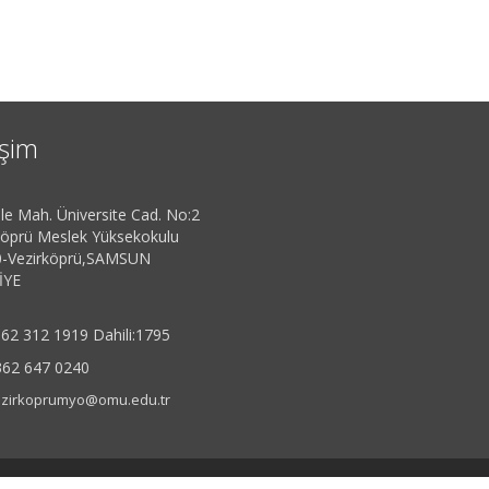
işim
le Mah. Üniversite Cad. No:2
köprü Meslek Yüksekokulu
-Vezirköprü,SAMSUN
İYE
62 312 1919 Dahili:1795
362 647 0240
zirkoprumyo@omu.edu.tr
rav
| 307