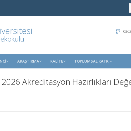
ersitesi
0362
sekokulu
NCİ
ARAŞTIRMA
KALİTE
TOPLUMSAL KATKI
6 Akreditasyon Hazırlıkları Değer