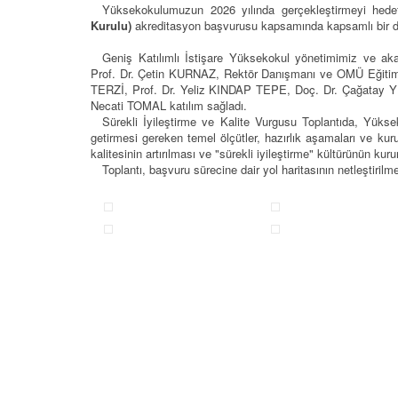
Yüksekokulumuzun 2026 yılında gerçekleştirmeyi hede
Kurulu)
akreditasyon başvurusu kapsamında kapsamlı bir de
Geniş Katılımlı İstişare Yüksekokul yönetimimiz ve akad
Prof. Dr. Çetin KURNAZ, Rektör Danışmanı ve OMÜ Eğitim
TERZİ, Prof. Dr. Yeliz KINDAP TEPE, Doç. Dr. Çağatay 
Necati TOMAL katılım sağladı.
Sürekli İyileştirme ve Kalite Vurgusu Toplantıda, Yükse
getirmesi gereken temel ölçütler, hazırlık aşamaları ve kuru
kalitesinin artırılması ve "sürekli iyileştirme" kültürünün ku
Toplantı, başvuru sürecine dair yol haritasının netleştirilm