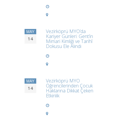
Vezirköprü MYO’da
MAY
Kariyer Günleri: Gent’in
14
Mimari Kimliği ve Tarihî
Dokusu Ele Alındı
Vezirköprü MYO
MAY
Öğrencilerinden Çocuk
14
Haklarına Dikkat Çeken
Etkinlik