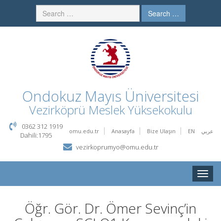
Search …
Ondokuz Mayıs Üniversitesi
Vezirköprü Meslek Yüksekokulu
0362 312 1919
omu.edu.tr
Anasayfa
Bize Ulaşın
EN
عربي
Dahili:1795
vezirkoprumyo@omu.edu.tr
Toggle
naviga
Öğr. Gör. Dr. Ömer Sevinç’in